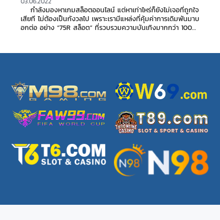
03.06.2022
โบนัสนี้ครั้งแรก แต่ไม่ยอมเดิมพันจะไม่สามารถอขอรับโบนัสอั่ง
กำลังมองหาเกมสล็อตออนไลน์ แต่หาเท่าไหร่ก็ยังไม่เจอที่ถูกใจ
เปาแดงนี้ในครั้งที่สอง และสามได้อีกต่อไป สงวนให้กับสมาชิกทุก
เสียที ไม่ต้องเป็นกังวลไป เพราะเรามีแหล่งที่คุ้มค่าการเดิมพันมาบ
คนที่ใช้เงินสกุลบาทไทย และอ้างอิงตามเวลา […]
อกต่อ อย่าง “75R สล็อต” ที่รวบรวมความบันเทิงมากกว่า 100
เกม จากค่ายดังคุณภาพระดับสากล มีระบบเว็บเสถียร มาพร้อม
โปรโมชั่นดี ๆ ชนิดที่ไม่ควรพลาดอย่างเด็ดขาด 75R
สล็อต แหล่งรวบรวมมากกว่า 100 เกม จากค่ายคุณภาพ 75R
สล็อตการันตีความเพลิดเพลิน สนุกสนาน ด้วยเกมที่มีให้เลือก
มากกว่า 100 เกมจากค่ายดังคุณภาพระดับสากล ไม่ว่าจะเป็น
JDB, Joker, PG Soft, Pragmatic Play, AG Gaming, 1Slot,
918Kiss แต่ละค่ายมีประเภทเกมที่น่าสนใจรวบรวมไว้มากมาย
แต่ละเกมมีธีมที่น่าสนใจ ภาพกราฟิกสีสวย สดใส ลายเส้นสวยคม
มองชัดเจน ดนตรีประกอบเร้าใจส่งเสริมอารมณ์การเล่นได้อย่าง
เต็มที่ นอกจากนี้ ทุก ๆ เกมมีโบนัสแฝงเยอะ […]