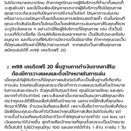
โนได้มากมายขนาดไหน ถ้าหากถูกโกงจากผู้ให้บริการที่ทำมาทั้งหมดก็
จะศูนย์เปล่า และนี่เป็นเพียงปัญหาแรกจากผู้ให้บริการที่ไม่มีคุณภาพ
คุณอาจจะต้องเจอกับปัญหาการใช้งานเว็บไซต์ ปัญหาการเล่นเกม
หรืออาจจะเจอปัญหาตั้งแต่ขั้นตอนการสมัครเลยด้วยซ้ำ ดังนั้นก่อนที่
คุณจะตัดสินใจเลือกเว็บไหนเป็นเว็บหลักในการเล่นเกมคาสิโนคุณก็ควร
จะดูปัจจัยหลาย ๆ อย่างว่านี่คือผู้ให้บริการที่มีคุณภาพ เช่น ตัวเว็บมี
ระบบที่ดีน่าเชื่อถือ มีเกมให้เลือกเล่นหลากหลาย เว็บมีใบรับรองหรือใบ
อนุญาต และทีมงานที่ให้บริการมีความเป็นมืออาชีพ ถ้าหากคุณเจอเว็บ
ที่มีคุณสมบัติเหล่านี้ก็ถือว่าผ่านเกณฑ์ หากสนใจเว็บคาสิโนคุณภาพ
สมัครเล่นได้ที่ m98 เครดิตฟรี 20
m98 เครดิตฟรี 20 พื้นฐานการทำเงินจากคาสิโน:
ต้องมีการวางแผนและตั้งเป้าหมายในการเล่น
เมื่อคุณได้ผู้ให้บริการที่มีคุณภาพแล้วต่อไปก็จะเป็นพื้นฐานที่เกี่ยวกับ
การเล่น โดยก่อนอื่นคุณควรจะต้องทำการวางแผนรวมถึงตั้งเป้าหมาย
ในการเล่นซะก่อนว่า ตัวคุณมีต้นทุนเท่าไหร่ คุณมีเวลาแค่ไหน และคุณ
อยากทำกำไรเท่าไหร่ เพราะสิ่งเหล่านี้จะกลายเป็นแนวทางให้คุณมาคิด
ต่อว่าคุณจะใช้วิธีไหนเพื่อไปให้ถึงเป้าหมาย นอกจากนี้อีกสิ่งที่คุณต้อง
คิดเอาไว้ก็คือ จำนวนเงินที่ยอมเสียได้ เพราะขึ้นชื่อว่าการเดิมพันก็ต้อง
มีแพ้มีชนะคุณจะต้องทำใจไว้เลยว่าคุณมีโอกาสเสียเงินได้เช่นกัน แต่
การตั้งจำนวนที่ยอมรับได้เอาไว้จะทำให้คุณสามารถทำใจ cut loss เอา
เงินออกมาได้ง่ายขึ้น สุดท้ายคือเป้าหมายที่คุณตั้งควรจะเป็นเป้าหมาย
ที่เป็นไปได้ ไม่ใช่ว่าคุณมีทุน 100 และอยากได้กำไร 1 ล้าน ภายใน 1 วัน