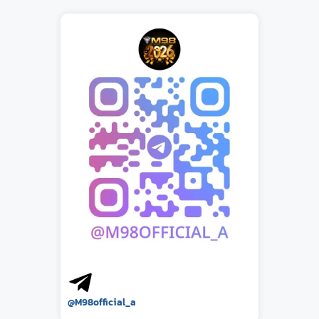
@M98official_a