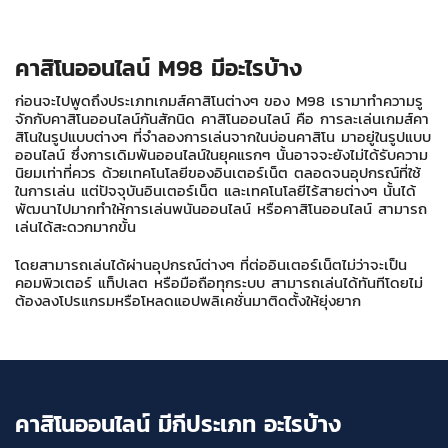
คาสิโนออนไลน์ M98 มีอะไรบ้าง
ก่อนจะไปพูดถึงประเภทเกมส์คาสิโนต่างๆ ของ M98 เรามาทำความรู
จักกับคาสิโนออนไลน์กันสักนิด คาสิโนออนไลน์ คือ การละเล่นเกมส์คา
สิโนในรูปแบบต่างๆ ที่จำลองการเล่นจากในบ่อนคาสิโน มาอยู่ในรูปแบบ
ออนไลน์ ซึ่งการเดิมพันออนไลน์ในยุคแรกๆ นั้นอาจจะยังไม่ได้รับความ
นิยมเท่าที่ควร ด้วยเทคโนโลยีของอินเตอร์เน็ต ตลอดจนอุปกรณ์ที่ใช้
ในการเล่น แต่ปัจจุบันอินเตอร์เน็ต และเทคโนโลยีไร้สายต่างๆ นั้นได้
พัฒนาไปมากทำให้การเล่นพนันออนไลน์ หรือคาสิโนออนไลน์ สามารถ
เล่นได้สะดวกมากขั้น
โดยสามารถเล่นได้ผ่านอุปกรณ์ต่างๆ ที่ต่ออินเตอร์เน็ตไม่ว่าจะเป็น
คอมพิวเตอร์ แท็ปเลต หรือมือถือทุกระบบ สามารถเล่นได้ทันทีโดยไม่
ต้องลงโปรแกรมหรือโหลดแอปพลิเคชั่นมาติดตั้งให้ยุ่งยาก
คาสิโนออนไลน์ มีกีประเภท อะไรบ้าง