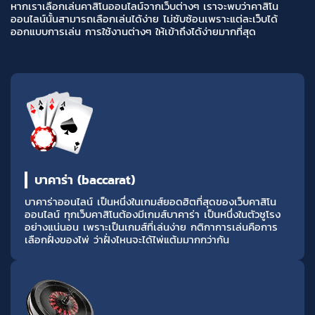
หากเราเลือกเล่นคาสิโนออนไลน์จากเว็บต่างๆ เราจะพบว่าคาสิโน
ออนไลน์นั้นสามารถเลือกเล่นได้ง่าย ไม่ซับซ้อนเพราะแต่ละเว็บได้
ออกแบบการเล่น การใช้งานต่างๆ ให้เข้าถึงได้ง่ายมากที่สุด
บาคาร่า (baccarat)
บาคาร่าออนไลน์ เป็นหนึ่งในเกมส์ยอดฮิตที่สุดของเว็บคาสิโน
ออนไลน์ ทุกเว็บคาสิโนต้องมีเกมส์บาคาร่า เป็นหนึ่งในตัวชูโรง
อย่างแน่นอน เพราะเป็นเกมส์ที่เล่นง่าย กติกาการเล่นคือการ
เลือกฝั่งของไพ่ ว่าฝั่งไหนจะได้ไพ่แต้มมากกว่ากัน