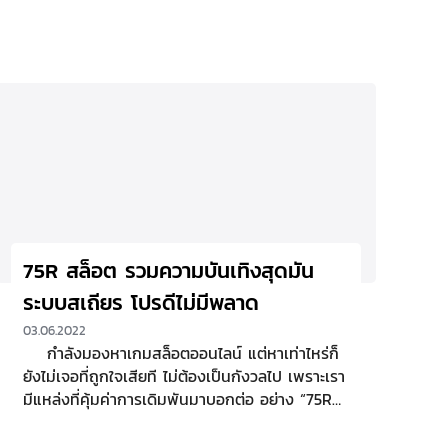
75R สล็อต รวมความบันเทิงสุดมัน
ระบบสเถียร โปรดีไม่มีพลาด
03.06.2022
กำลังมองหาเกมสล็อตออนไลน์ แต่หาเท่าไหร่ก็
ยังไม่เจอที่ถูกใจเสียที ไม่ต้องเป็นกังวลไป เพราะเรา
มีแหล่งที่คุ้มค่าการเดิมพันมาบอกต่อ อย่าง “75R
สล็อต” ที่รวบรวมความบันเทิงมากกว่า 100 เกม
จากค่ายดังคุณภาพระดับสากล มีระบบเว็บเสถียร