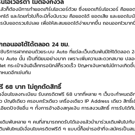
นโอเวอร์ต่ำ ไม่ต้องกังวล
ไปแล้วก็ต้องมีการทำยอดเทิร์นโอเวอร์ด้วย ซึ่งยอดเทิร์นโอเวอร์ คือ
ด้ และโดยทั่วไปก็จะมีทั้งนับรวม คือยอดได้ ยอดเสีย และยอดโบน
ารนับยอดรวมไปเลย เพื่อให้สะสมยอดได้ง่ายมากขึ้น ถอนออกไวมากขึ้
กถอนออโต้ได้ตลอด 24 ชม.
บริการฝากถอนด้วยระบบ Auto ที่แต่ละเว็บเดิมพันมีให้ได้ตลอด 24 ช
บ Auto นั้น เป็นที่นิยมอย่างมาก เพราะเพิ่มความสะดวกสบาย ปลอดภ
t กระเป๋าเงินอิเล็กทรอนิกส์ก็รวดเร็ว ปัญหาเงินหายไม่มีทางเกิดข
กำหนดอีกเช่นกัน
 68 บาท ไม่ถูกตัดสิทธิ์
มเงื่อนไขลงทะเบียน รับเครดิตฟรี 68 บาทที่หลาย ๆ เว็บจะกำหนดอีก
ยว บัญชีเดียว ครอบครัวเดียว เครื่องเดียว IP Address เดียว สิทธิ์
อียดปัจจัยอื่น ๆ ทั้งการอ้างอิงสกุลเงิน การสงวนสิทธิ์ การรับได้ทั
ดิมพันหลาย ๆ คนที่สามารถกดรับได้เองแล้วนำมาร่วมเดิมพันไปกับเ
เดิมพันไหนมีเงื่อนไขเครดิตฟรีดี ๆ แบบนี้ก็อย่ารอช้าที่จะสมัครเป็นสม