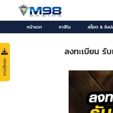
Skip
to
content
หน้าแรก
คาสิโน
สล็อต & ยิงป
ลงทะเบียน รับ