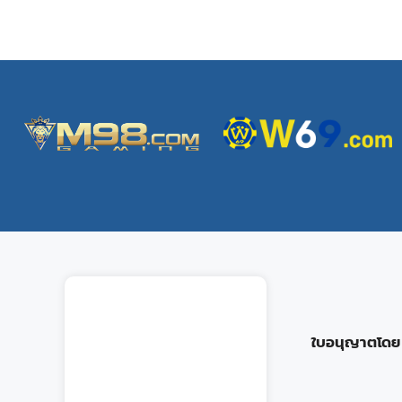
เพลิดเพลินไปกับทุกเกมที่ตอบโจทย์ทุกความถนัดได้
เต็มที่ นอกจากนี้ ยังมีโปรโมชั่นเด็ด ๆ อีกเพียบรอ
ให้คุณได้ลองสัมผัส เปิดโอกาสทำกำไรได้อย่างเต็มที่
ซึ่งวันนี้หากใครไม่เคยรู้จักมาก่อนแต่อยากได้ข้อมูลดี
ๆ เราขออาสาพาไปเอง ลงทะเบียน M98
รับ 88 บาท เอาไว้ใช้กับสล็อตและเดิมพันกีฬา บอก
ต่อแหล่งรวมเกมพนันออนไลน์ครบรสต้องเมื่อลง
ทะเบียน M98 รับ 88 บาท ไปวางเดิมพันไม่ทำให้ผิด
หวัง เพราะแค่คุณล็อคอินเข้ามา สมัครเป็นสมาชิก
ครอบครัวเดียวกันแล้ว พร้อมเดิมพันได้กับเกมที่เรา
กำหนดเอาไว้ ซึ่งจะแบ่งออกเป็นสล็อตออนไลน์และ
การเดิมพันกีฬา ทำยอดเทิร์นเพียงแค่ 5 เท่า ถอน
ขั้นต่ำออกไปได้ 100 บาท ขอเพียงแค่เป็นข้อมูลจริง
ที่คุณดำเนินการสมัครเอาไว้ทุกอย่างก็กลายเป็น
เรื่องง่ายดายยิ่งกว่าเคย การันตีเข้าเล่นที่นี่ระบบไหล
ลื่น เสถียร ไม่มีค้าง กระตุก จอดำ จอดับ ภาพ
กราฟิกสีสวย มองเห็นได้คมชัด […]
ใบอนุญาตโดย