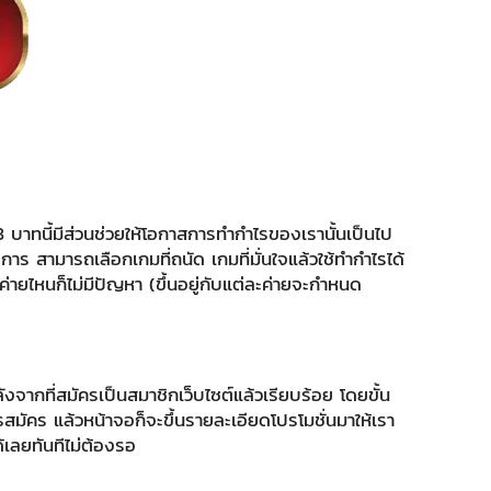
 บาทนี้มีส่วนช่วยให้โอกาสการทำกำไรของเรานั้นเป็นไป
งการ สามารถเลือกเกมที่ถนัด เกมที่มั่นใจแล้วใช้ทำกำไรได้
่ายไหนก็ไม่มีปัญหา (ขึ้นอยู่กับแต่ละค่ายจะกำหนด
ากที่สมัครเป็นสมาชิกเว็บไซต์แล้วเรียบร้อย โดยขั้น
มัคร แล้วหน้าจอก็จะขึ้นรายละเอียดโปรโมชั่นมาให้เรา
้เลยทันทีไม่ต้องรอ