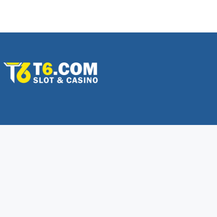
มาพร้อมโปรโมชั่นดี ๆ ชนิดที่ไม่ควรพลาดอย่างเด็ด
ขาด 75R สล็อต แหล่งรวบรวมมากกว่า
100 เกม จากค่ายคุณภาพ 75R สล็อตการันตีความ
เพลิดเพลิน สนุกสนาน ด้วยเกมที่มีให้เลือกมากกว่า
100 เกมจากค่ายดังคุณภาพระดับสากล ไม่ว่าจะเป็น
JDB, Joker, PG Soft, Pragmatic Play, AG
Gaming, 1Slot, 918Kiss แต่ละค่ายมีประเภทเกมที่
น่าสนใจรวบรวมไว้มากมาย แต่ละเกมมีธีมที่น่าสนใจ
ภาพกราฟิกสีสวย สดใส ลายเส้นสวยคมมอง
ชัดเจน ดนตรีประกอบเร้าใจส่งเสริมอารมณ์การเล่น
ได้อย่างเต็มที่ นอกจากนี้ ทุก ๆ เกมมีโบนัสแฝง
เยอะ […]