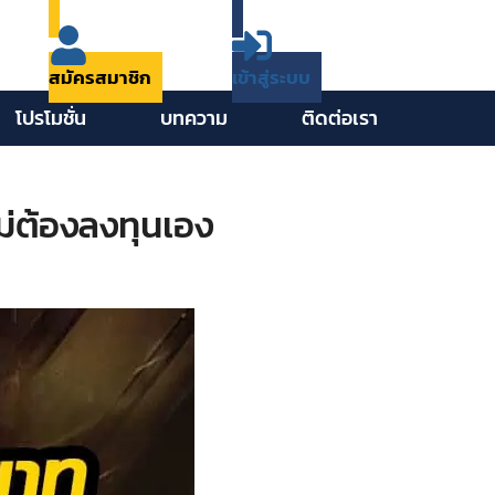
สมัครสมาชิก
เข้าสู่ระบบ
โปรโมชั่น
บทความ
ติดต่อเรา
ม่ต้องลงทุนเอง