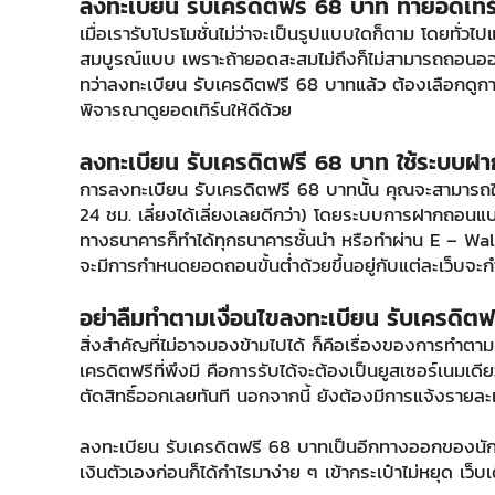
ลงทะเบียน รับเครดิตฟรี 68 บาท
ทำยอดเทิร์
เมื่อเรารับโปรโมชั่นไม่ว่าจะเป็นรูปแบบใดก็ตาม โดยทั่ว
สมบูรณ์แบบ เพราะถ้ายอดสะสมไม่ถึงก็ไม่สามารถถอนออกไ
ทว่าลงทะเบียน รับเครดิตฟรี 68 บาทแล้ว ต้องเลือกดูก
พิจารณาดูยอดเทิร์นให้ดีด้วย
ลงทะเบียน รับเครดิตฟรี 68 บาท
ใช้ระบบฝา
การลงทะเบียน รับเครดิตฟรี 68 บาทนั้น คุณจะสามารถใช้
24 ชม. เลี่ยงได้เลี่ยงเลยดีกว่า) โดยระบบการฝากถอนแบ
ทางธนาคารก็ทำได้ทุกธนาคารชั้นนำ หรือทำผ่าน E – Walle
จะมีการกำหนดยอดถอนขั้นต่ำด้วยขึ้นอยู่กับแต่ละเว็บจะ
อย่าลืมทำตามเงื่อนไขลงทะเบียน รับเครดิตฟรี
สิ่งสำคัญที่ไม่อาจมองข้ามไปได้ ก็คือเรื่องของการทำตา
เครดิตฟรีที่พึงมี คือการรับได้จะต้องเป็นยูสเซอร์เนมเดี
ตัดสิทธิ์ออกเลยทันที นอกจากนี้ ยังต้องมีการแจ้งรายละเ
ลงทะเบียน รับเครดิตฟรี 68 บาทเป็นอีกทางออกของนักเ
เงินตัวเองก่อนก็ได้กำไรมาง่าย ๆ เข้ากระเป๋าไม่หยุด เว็บ