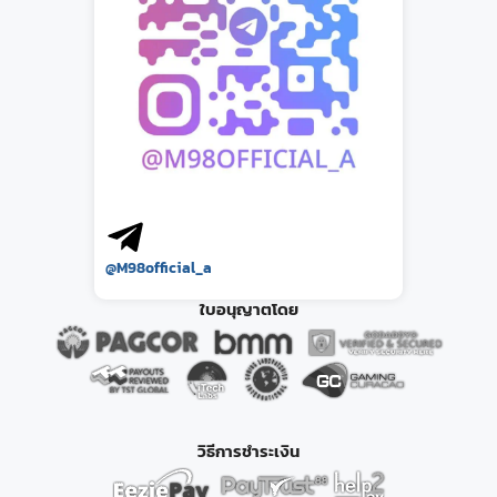
@M98official_a
ใบอนุญาตโดย
วิธีการชำระเงิน