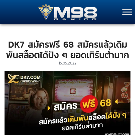
Skip
to
content
DK7 สมัครฟรี 68 สมัครแล้วเดิม
พันสล็อตได้ปัง ๆ ยอดเทิร์นต่ำมาก
15.05.2022