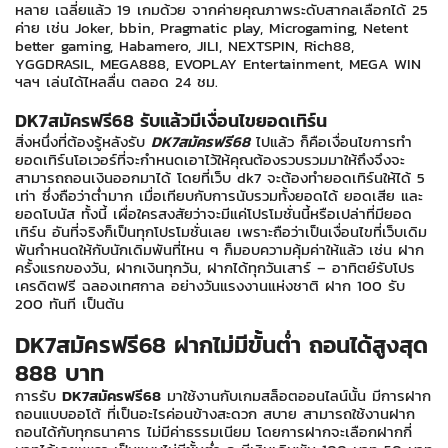
หลาย เฉลี่ยแล้ว 19 เกมด้วย จากค่ายคุณภาพระดับสากลเลือกได้ 25
ค่าย เช่น Joker, bbin, Pragmatic play, Microgaming, Netent
better gaming, Habamero, JILI, NEXTSPIN, Rich88,
YGGDRASIL, MEGA888, EVOPLAY Entertainment, MEGA WIN
ฯลฯ เล่นได้ไหลลื่น ตลอด 24 ชม.
DK7
สมัครฟรี
68
รับแล้วมีเงื่อนไขยอดเทิร์น
สิ่งหนึ่งที่ต้องรู้หลังรับ
DK7สมัครฟรี68
ไปแล้ว ก็คือเงื่อนไขการทำ
ยอดเทิร์นโอเวอร์ที่จะกำหนดเอาไว้ให้คุณต้องรวบรวมมาให้ถึงจึงจะ
สามารถถอนเงินออกมาได้ โดยที่เว็บ dk7 จะต้องทำยอดเทิร์นให้ได้ 5
เท่า ซึ่งถือว่าต่ำมาก เมื่อเทียบกับการนับรวมทั้งยอดได้ ยอดเสีย และ
ยอดโบนัส ทั้งนี้ เผื่อใครสงสัยว่าจะมีแค่โปรโมชั่นนี้หรือเปล่าที่มียอด
เทิร์น อันที่จริงก็เป็นทุกโปรโมชั่นเลย เพราะถือว่าเป็นเงื่อนไขที่เว็บเดิม
พันกำหนดให้กับนักเดิมพันที่ไหน ๆ ก็มอบความคุ้มค่าให้แล้ว เช่น ฝาก
ครั้งแรกของวัน, ฝากเงินทุกวัน, ฝากได้ทุกวันเสาร์ – อาทิตย์รับโปร
เครดิตฟรี ฉลองเทศกาล อย่างวันแรงงานแห่งชาติ ฝาก 100 รับ
200 ทันที เป็นต้น
DK7
สมัครฟรี
68
ฝากไม่มีขั้นต่ำ ถอนได้สูงสุด
888 บาท
การรับ
DK7สมัครฟรี68
มาใช้งานกับเกมสล็อตออนไลน์นั้น มีการฝาก
ถอนแบบออโต้ ที่เป็นอะไรค่อนข้างสะดวก สบาย สามารถใช้งานฝาก
ถอนได้กับทุกธนาคาร ไม่มีค่าธรรมเนียม โดยการฝากจะเลือกฝากกี่