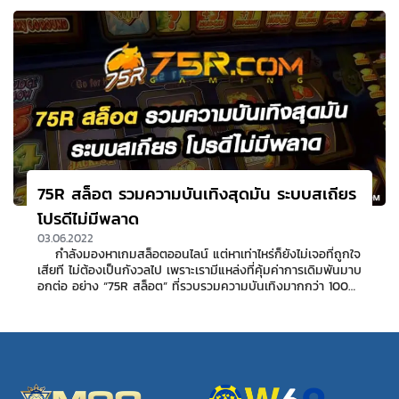
ทำความรู้จักอย่างหมดเปลือก เพื่อให้ง่ายต่อการตัดสินใจใช้บริการ
อย่างไม่ลังเล สมัคร UEAลงทะเบียนรับฟรี88 โปรโมชั่นอั่ง
เปาสล็อตออนไลน์ อยากให้ทุก ๆ คนได้ทำความเข้าใจกันก่อนเลย
ว่าการที่ได้สมัคร UEAลงทะเบียนรับฟรี88 จะสามารถใช้ได้กับเกม
สล็อตออนไลน์เท่านั้น ซึ่งไม่ต้องเป็นกังวลไป เพราะการเดิมพัน
เกมสล็อตที่นี่ยอมรับเลยว่ามีให้เลือกหลากหลายธีมมาก ชนิดที่
พร้อมลุยทำกำไรได้แบบปัง ๆ สำหรับเกมสล็อตออนไลน์นั้นมีให้
เลือกมากกว่า 100 เกมไปอีก จากค่ายดังคุณภาพระดับสากลเลย
ด้วย ไม่มีปิดกั้น ช่วยเพิ่มโอกาสทำกำไรได้อย่างเต็มที่ จะเลือก
อุปกรณ์ทางเข้าไหนก็ไม่มีปัญหาขัดข้องกวนใจ ที่สำคัญแจ็คพอต
แตกง่ายมาก มีฟรีสปินให้เจอบ่อย ๆ รับรองว่าการเลือกเดิมพันที่
นี่ไม่ทำให้ผิดหวัง เงื่อนไขที่ต้องรู้เมื่อสมัคร UEAลงทะเบียนรับ
75R สล็อต รวมความบันเทิงสุดมัน ระบบสเถียร
ฟรี88 อั่งเปาแดง เมื่อยืนยันสมัคร UEAลงทะเบียนรับฟรี88 มา
โปรดีไม่มีพลาด
แล้ว ก็ต้องเรียนรู้ถึงเงื่อนไขที่มีกันหน่อย โปรโมชั่นนี้ให้กับทุกคนที่
ได้ทำการลงทะเบียนสมัครสมาชิกกับทาง UEA ใครที่ได้มาขอรับ
03.06.2022
โบนัสนี้ครั้งแรก แต่ไม่ยอมเดิมพันจะไม่สามารถอขอรับโบนัสอั่ง
กำลังมองหาเกมสล็อตออนไลน์ แต่หาเท่าไหร่ก็ยังไม่เจอที่ถูกใจ
เปาแดงนี้ในครั้งที่สอง และสามได้อีกต่อไป สงวนให้กับสมาชิกทุก
เสียที ไม่ต้องเป็นกังวลไป เพราะเรามีแหล่งที่คุ้มค่าการเดิมพันมาบ
คนที่ใช้เงินสกุลบาทไทย และอ้างอิงตามเวลา […]
อกต่อ อย่าง “75R สล็อต” ที่รวบรวมความบันเทิงมากกว่า 100
เกม จากค่ายดังคุณภาพระดับสากล มีระบบเว็บเสถียร มาพร้อม
โปรโมชั่นดี ๆ ชนิดที่ไม่ควรพลาดอย่างเด็ดขาด 75R
สล็อต แหล่งรวบรวมมากกว่า 100 เกม จากค่ายคุณภาพ 75R
สล็อตการันตีความเพลิดเพลิน สนุกสนาน ด้วยเกมที่มีให้เลือก
มากกว่า 100 เกมจากค่ายดังคุณภาพระดับสากล ไม่ว่าจะเป็น
JDB, Joker, PG Soft, Pragmatic Play, AG Gaming, 1Slot,
918Kiss แต่ละค่ายมีประเภทเกมที่น่าสนใจรวบรวมไว้มากมาย