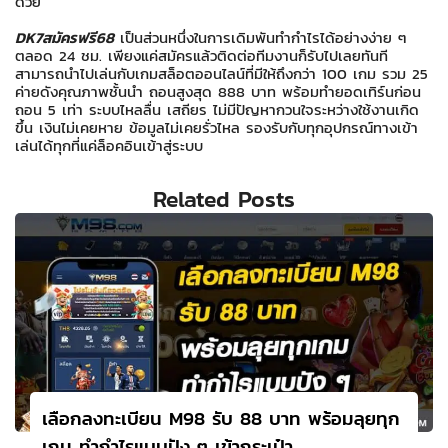
ด้วย
DK7สมัครฟรี68
เป็นส่วนหนึ่งในการเดิมพันทำกำไรได้อย่างง่าย ๆ
ตลอด 24 ชม. เพียงแค่สมัครแล้วติดต่อทีมงานก็รับไปเลยทันที
สามารถนำไปเล่นกับเกมสล็อตออนไลน์ที่มีให้ถึงกว่า 100 เกม รวม 25
ค่ายดังคุณภาพชั้นนำ ถอนสูงสุด 888 บาท พร้อมทำยอดเทิร์นก่อน
ถอน 5 เท่า ระบบไหลลื่น เสถียร ไม่มีปัญหากวนใจระหว่างใช้งานเกิด
ขึ้น เงินไม่เคยหาย ข้อมูลไม่เคยรั่วไหล รองรับกับทุกอุปกรณ์ทางเข้า
เล่นได้ทุกที่แค่ล็อคอินเข้าสู่ระบบ
Related Posts
เลือกลงทะเบียน M98 รับ 88 บาท พร้อมลุยทุก
เกม ทำกำไรแบบปัง ๆ เข้ากระเป๋า