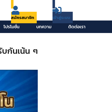
สมัครสมาชิก
เข้าสู่ระบบ
โปรโมชั่น
บทความ
ติดต่อเรา
ับกันเน้น ๆ