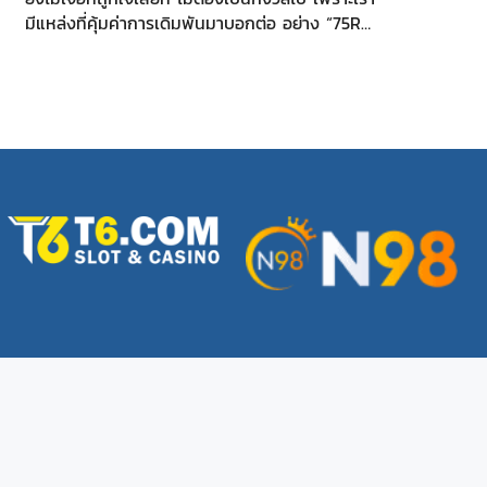
มีแหล่งที่คุ้มค่าการเดิมพันมาบอกต่อ อย่าง “75R
สล็อต” ที่รวบรวมความบันเทิงมากกว่า 100 เกม
จากค่ายดังคุณภาพระดับสากล มีระบบเว็บเสถียร
มาพร้อมโปรโมชั่นดี ๆ ชนิดที่ไม่ควรพลาดอย่างเด็ด
ขาด 75R สล็อต แหล่งรวบรวมมากกว่า
100 เกม จากค่ายคุณภาพ 75R สล็อตการันตีความ
เพลิดเพลิน สนุกสนาน ด้วยเกมที่มีให้เลือกมากกว่า
100 เกมจากค่ายดังคุณภาพระดับสากล ไม่ว่าจะเป็น
JDB, Joker, PG Soft, Pragmatic Play, AG
Gaming, 1Slot, 918Kiss แต่ละค่ายมีประเภทเกมที่
น่าสนใจรวบรวมไว้มากมาย แต่ละเกมมีธีมที่น่าสนใจ
ภาพกราฟิกสีสวย สดใส ลายเส้นสวยคมมอง
ชัดเจน ดนตรีประกอบเร้าใจส่งเสริมอารมณ์การเล่น
ได้อย่างเต็มที่ นอกจากนี้ ทุก ๆ เกมมีโบนัสแฝง
เยอะ […]