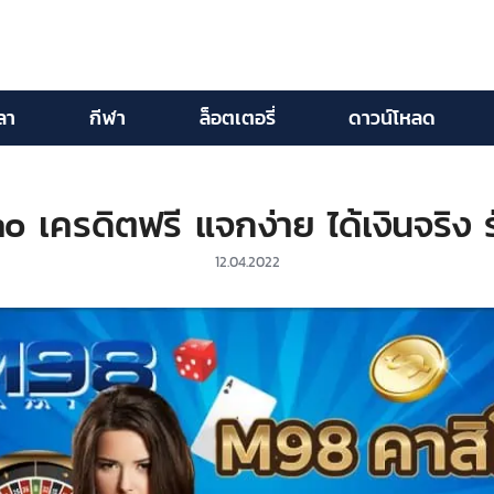
ลา
กีฬา
ล็อตเตอรี่
ดาวน์โหลด
 เครดิตฟรี แจกง่าย ได้เงินจริง ร
12.04.2022