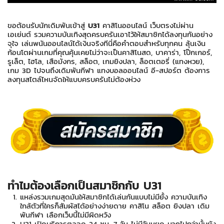
ขอต้อนรับนักเดิมพันเข้าสู่
U31
คาสิโนออนไลน์ เว็บตรงไม่ผ่าน
เอเย่นต์ รวมความบันเทิงสุดครบครันเอาไว้ให้สมาชิกได้ลงทุนกันอย่าง
จุใจ เล่นพนันออนไลน์ได้เงินจริงทีนี่คือคำตอบสำหรับทุกคน ลุ้นเงิน
ก้อนโตผ่านเกมที่คุณคุ้นเคยไม่ว่าจะเป็นคาสิโนสด, บาคาร่า, โป๊กเกอร์,
รูเล็ต, ไฮโล, เสือมังกร, สล็อต, เกมยิงปลา, ล็อตเตอรี่ (แทงหวย),
เกม 3D ไปจนถึงเดิมพันกีฬา แทงบอลออนไลน์ อี-สปอร์ต ต้องการ
ลงทุนสไตล์ไหนจัดให้แบบครบครันไม่ต้องห่วง
ทำไมต้องเลือกเป็นสมาชิกกับ
U31
แหล่งรวมเกมสุดมันให้สมาชิกได้เล่นกันแบบไม่มียั้ง ความบันเทิง
ใกล้ตัวที่ใครก็สัมผัสได้อย่างง่ายดาย คาสิโน สล็อต ยิงปลา เดิม
พันกีฬา เลือกเว็บนี้ไม่มีผิดหวัง
U31 เปิดบริการตลอด 24 ชม. 7 วัน ไม่มีวันหยุด มากไปกว่านั้นยัง