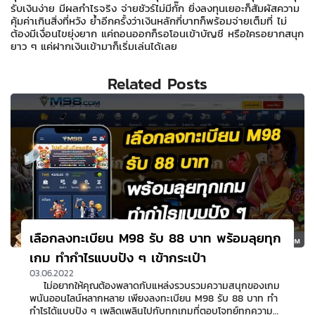
รับเงินง่าย มีผลกำไรจริง จ่ายชัวร์ไม่มีกั๊ก ยิ่งลงทุนเยอะก็สัมผัสความ
คุ้มค่าเกินสิ่งที่หวัง ย้ำอีกครั้งว่าเงินหลักกี่บาทก็พร้อมจ่ายเต็มที่ ไม่
ต้องมีเงื่อนไขยุ่งยาก แค่ถอนออกก็รอโอนเข้าบัญชี หรือใครอยากสนุก
ยาว ๆ แค่ฝากเงินเข้ามาก็เริ่มเล่นได้เลย
Related Posts
เลือกลงทะเบียน M98 รับ 88 บาท พร้อมลุยทุก
เกม ทำกำไรแบบปัง ๆ เข้ากระเป๋า
03.06.2022
ไม่อยากให้คุณต้องพลาดกับแหล่งรวบรวมความสนุกของเกม
พนันออนไลน์หลากหลาย เพียงลงทะเบียน M98 รับ 88 บาท ทำ
กำไรได้แบบปัง ๆ เพลิดเพลินไปกับทุกเกมที่ตอบโจทย์ทุกความ