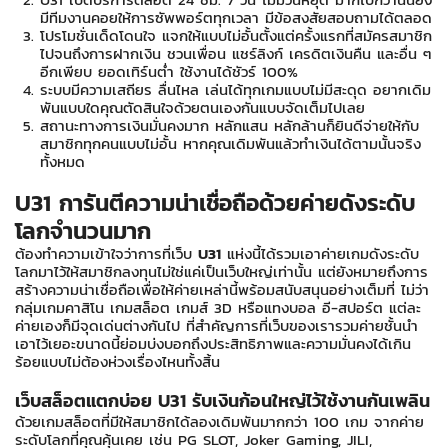
มีทีมงานคอยให้การซัพพอร์ตทุกเวลา มีข้อสงสัยสอบถามได้ตลอด
โปรโมชั่นเด็ดโดนใจ แจกให้แบบไม่อั้นตั้งแต่ครั้งแรกที่สมัครสมาชิก
ไปจนถึงการฝากเงิน ชวนเพื่อน แชร์ลิงก์ เครดิตเงินคืน และอื่น ๆ
อีกเพียบ ยอดเทิร์นต่ำ ใช้งานได้ชัวร์ 100%
ระบบมีความเสถียร ลื่นไหล เล่นได้ทุกเกมแบบไม่มีสะดุด อยากเดิม
พันแบบใดคุณตัดสินใจด้วยตนเองกันแบบจัดเต็มไปเลย
สถานะทางการเงินมั่นคงมาก หลักแสน หลักล้านก็ยินดีจ่ายให้กับ
สมาชิกทุกคนแบบไม่อั้น หากคุณเดิมพันแล้วทำเงินได้ตามนั้นจริง
ทั้งหมด
U31
การันตีความน่าเชื่อถือด้วยค่ายดังระดับ
โลกจำนวนมาก
ต้องทำความเข้าใจว่าการที่เว็บ
U31
แห่งนี้ได้รวมเอาค่ายเกมดังระดับ
โลกมาไว้ให้สมาชิกลงทุนไม่ใช่แค่เป็นเว็บใหญ่เท่านั้น แต่ยังหมายถึงการ
สร้างความน่าเชื่อถือเพื่อให้ค่ายเหล่านี้พร้อมสนับสนุนอย่างเต็มที่ ไม่ว่า
กลุ่มเกมคาสิโน เกมสล็อต เกมส์ 3D หรือแทงบอล อี-สปอร์ต แต่ละ
ค่ายเองก็มีจุดเด่นต่างกันไป ที่สำคัญการที่เว็บของเรารวมค่ายชั้นนำ
เอาไว้เยอะขนาดนี้ย่อมบ่งบอกถึงประสิทธิภาพและความมั่นคงได้เกิน
ร้อยแบบไม่ต้องห่วงเรื่องไหนทั้งสิ้น
เว็บสล็อตแตกบ่อย
U31
รับเงินก้อนใหญ่ไว้ใช้งานกันเพลิน
ด้วยเกมสล็อตที่มีให้สมาชิกได้ลองเดิมพันมากกว่า 100 เกม จากค่าย
ระดับโลกที่คุณคุ้นเคย เช่น PG SLOT, Joker Gaming, JILI,