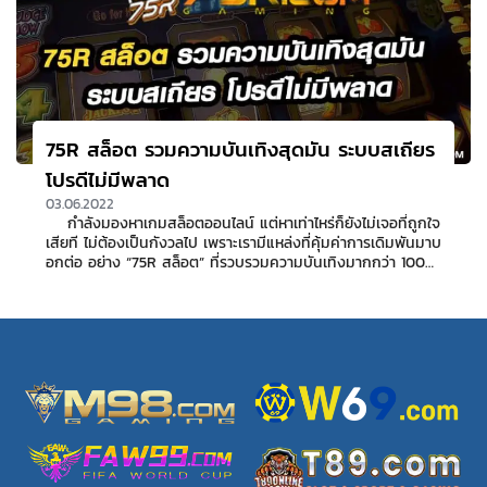
สล็อตออนไลน์เท่านั้น ซึ่งไม่ต้องเป็นกังวลไป เพราะการเดิมพัน
เกมสล็อตที่นี่ยอมรับเลยว่ามีให้เลือกหลากหลายธีมมาก ชนิดที่
พร้อมลุยทำกำไรได้แบบปัง ๆ สำหรับเกมสล็อตออนไลน์นั้นมีให้
เลือกมากกว่า 100 เกมไปอีก จากค่ายดังคุณภาพระดับสากลเลย
ด้วย ไม่มีปิดกั้น ช่วยเพิ่มโอกาสทำกำไรได้อย่างเต็มที่ จะเลือก
อุปกรณ์ทางเข้าไหนก็ไม่มีปัญหาขัดข้องกวนใจ ที่สำคัญแจ็คพอต
แตกง่ายมาก มีฟรีสปินให้เจอบ่อย ๆ รับรองว่าการเลือกเดิมพันที่
นี่ไม่ทำให้ผิดหวัง เงื่อนไขที่ต้องรู้เมื่อสมัคร UEAลงทะเบียนรับ
75R สล็อต รวมความบันเทิงสุดมัน ระบบสเถียร
ฟรี88 อั่งเปาแดง เมื่อยืนยันสมัคร UEAลงทะเบียนรับฟรี88 มา
โปรดีไม่มีพลาด
แล้ว ก็ต้องเรียนรู้ถึงเงื่อนไขที่มีกันหน่อย โปรโมชั่นนี้ให้กับทุกคนที่
ได้ทำการลงทะเบียนสมัครสมาชิกกับทาง UEA ใครที่ได้มาขอรับ
03.06.2022
โบนัสนี้ครั้งแรก แต่ไม่ยอมเดิมพันจะไม่สามารถอขอรับโบนัสอั่ง
กำลังมองหาเกมสล็อตออนไลน์ แต่หาเท่าไหร่ก็ยังไม่เจอที่ถูกใจ
เปาแดงนี้ในครั้งที่สอง และสามได้อีกต่อไป สงวนให้กับสมาชิกทุก
เสียที ไม่ต้องเป็นกังวลไป เพราะเรามีแหล่งที่คุ้มค่าการเดิมพันมาบ
คนที่ใช้เงินสกุลบาทไทย และอ้างอิงตามเวลา […]
อกต่อ อย่าง “75R สล็อต” ที่รวบรวมความบันเทิงมากกว่า 100
เกม จากค่ายดังคุณภาพระดับสากล มีระบบเว็บเสถียร มาพร้อม
โปรโมชั่นดี ๆ ชนิดที่ไม่ควรพลาดอย่างเด็ดขาด 75R
สล็อต แหล่งรวบรวมมากกว่า 100 เกม จากค่ายคุณภาพ 75R
สล็อตการันตีความเพลิดเพลิน สนุกสนาน ด้วยเกมที่มีให้เลือก
มากกว่า 100 เกมจากค่ายดังคุณภาพระดับสากล ไม่ว่าจะเป็น
JDB, Joker, PG Soft, Pragmatic Play, AG Gaming, 1Slot,
918Kiss แต่ละค่ายมีประเภทเกมที่น่าสนใจรวบรวมไว้มากมาย
แต่ละเกมมีธีมที่น่าสนใจ ภาพกราฟิกสีสวย สดใส ลายเส้นสวยคม
มองชัดเจน ดนตรีประกอบเร้าใจส่งเสริมอารมณ์การเล่นได้อย่าง
เต็มที่ นอกจากนี้ ทุก ๆ เกมมีโบนัสแฝงเยอะ […]