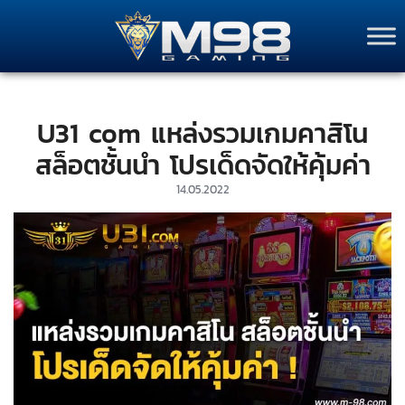
Skip
to
content
U31 com แหล่งรวมเกมคาสิโน
สล็อตชั้นนำ โปรเด็ดจัดให้คุ้มค่า
14.05.2022