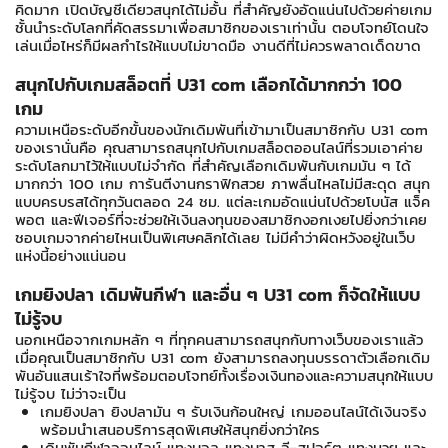
คิดมาก เปิดบัญชีเดียวสนุกได้ไม่อั้น ที่สำคัญยังอัดแน่นไปด้วยค่ายเกม
ชั้นนำระดับโลกที่คัดสรรมาเพื่อสมาชิกของเราเท่านั้น ตอบโจทย์โดนใจ
เล่นเมื่อไหร่ก็มีผลกำไรให้แบบไม่ขาดมือ งานดีที่ไม่ควรพลาดเด็ดขาด
สนุกไปกับเกมสล็อตที่
U31 com
เลือกได้มากกว่า 100
เกม
ความเหนือระดับอีกขั้นของนักเดิมพันที่เข้ามาเป็นสมาชิกกับ U31 com
ของเรานั่นคือ คุณสามารถสนุกไปกับเกมสล็อตออนไลน์ที่รวมเอาค่าย
ระดับโลกมาไว้ให้แบบไม่จำกัด ที่สำคัญเลือกเดิมพันกับเกมมัน ๆ ได้
มากกว่า 100 เกม การันตีงานกราฟิกสวย ภาพลื่นไหลไม่มีสะดุด สนุก
แบบครบรสได้ทุกวันตลอด 24 ชม. แต่ละเกมอัดแน่นไปด้วยโบนัส แจ็ค
พอต และฟีเจอร์ที่จะช่วยให้เงินลงทุนของสมาชิกงอกเงยไปยิ่งกว่าเคย
ชอบเกมจากค่ายไหนเป็นพิเศษคลิกได้เลย ไม่มีคำว่าผิดหวังอยู่ในเว็บ
แห่งนี้อย่างแน่นอน
เกมยิงปลา เดิมพันกีฬา และอื่น ๆ
U31 com
ก็จัดให้แบบ
ไม่รู้จบ
นอกเหนือจากเกมหลัก ๆ ที่ทุกคนสามารถสนุกกับทางเว็บของเราแล้ว
เมื่อคุณเป็นสมาชิกกับ U31 com ยังสามารถลงทุนบรรดาตัวเลือกเดิม
พันอันแสนเร้าใจที่พร้อมตอบโจทย์ทั้งเรื่องเงินทองและความสนุกให้แบบ
ไม่รู้จบ ไม่ว่าจะเป็น
เกมยิงปลา ยิงปลามัน ๆ รับเงินก้อนใหญ่ เกมออนไลน์ได้เงินจริง
พร้อมนำเสนอบริการสุดพิเศษให้สนุกยิ่งกว่าใคร
เดิมพันกีฬาออนไลน์ แทงบอล แทงบาส อี-สปอร์ต แทงมวย และ