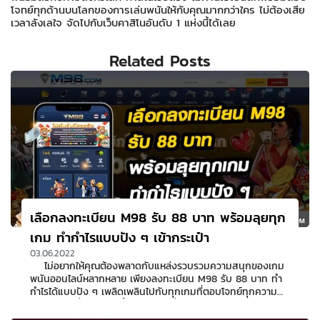
โจทย์ทุกด้านบนโลกของการเล่นพนันให้กับคุณมากกว่าใคร ไม่ต้องเสีย
เวลาลังเลใจ จัดไปกับเว็บคาสิโนอันดับ 1 แห่งนี้ได้เลย
Related Posts
เลือกลงทะเบียน M98 รับ 88 บาท พร้อมลุยทุก
เกม ทำกำไรแบบปัง ๆ เข้ากระเป๋า
03.06.2022
ไม่อยากให้คุณต้องพลาดกับแหล่งรวบรวมความสนุกของเกม
พนันออนไลน์หลากหลาย เพียงลงทะเบียน M98 รับ 88 บาท ทำ
กำไรได้แบบปัง ๆ เพลิดเพลินไปกับทุกเกมที่ตอบโจทย์ทุกความ
ถนัดได้เต็มที่ นอกจากนี้ ยังมีโปรโมชั่นเด็ด ๆ อีกเพียบรอให้คุณได้
ลองสัมผัส เปิดโอกาสทำกำไรได้อย่างเต็มที่ ซึ่งวันนี้หากใครไม่เคย